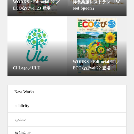
WORKS・Editorial 02 ／
洋食薬膳レストラン 「W
ECOなびvol.23 登場
ood Spoon」
WORKS・Editorial 02 ／
CI Logo／ULU
ECOなびvol.22 登場
New Works
publicity
update
お知らせ